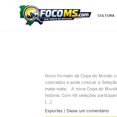
Ir
para
o
CULTURA
conteúdo
Novo formato da Copa do Mundo cria
colocados e pode colocar a Seleção 
mata-mata. A nova Copa do Mundo 
história. Com 48 seleções participa
[…]
Esportes
/
Deixe um comentário