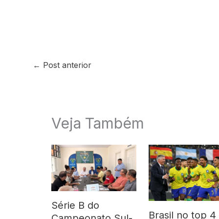
←
Post anterior
Veja Também
Série B do
Brasil no top 4
Campeonato Sul-