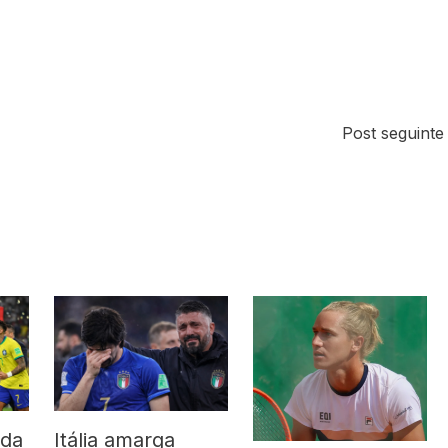
Post seguint
 da
Itália amarga