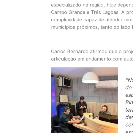
especializado na região, hoje depe
Campo Grande e Três Lagoas. A pro
complexidade capaz de atender mor
municípios próximos, tanto do lado 
Carlos Bernardo afirmou que o projet
articulação em andamento com autor
“Nó
do 
esp
Bin
ter
de
com
exp