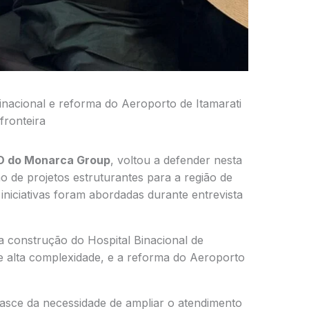
inacional e reforma do Aeroporto de Itamarati
fronteira
EO do Monarca Group
, voltou a defender nesta
ção de projetos estruturantes para a região de
s iniciativas foram abordadas durante entrevista
 a construção do Hospital Binacional de
e alta complexidade, e a reforma do Aeroporto
nasce da necessidade de ampliar o atendimento