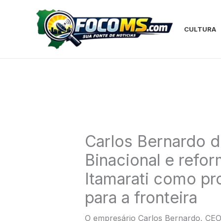
Ir
para
o
CULTURA
conteúdo
Carlos Bernardo d
Binacional e refo
Itamarati como pr
para a fronteira
O empresário Carlos Bernardo, CEO