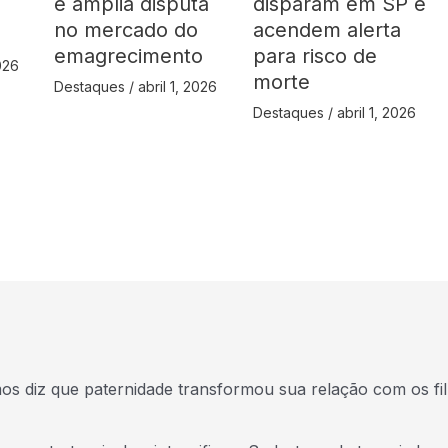
e amplia disputa
disparam em SP e
no mercado do
acendem alerta
emagrecimento
para risco de
2026
morte
Destaques
/
abril 1, 2026
Destaques
/
abril 1, 2026
s diz que paternidade transformou sua relação com os fi