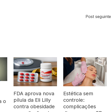
Post seguint
FDA aprova nova
Estética sem
pílula da Eli Lilly
controle:
a o
contra obesidade
complicações
á