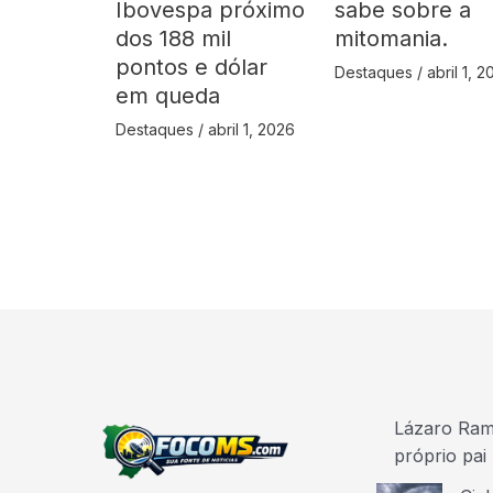
Ibovespa próximo
sabe sobre a
dos 188 mil
mitomania.
pontos e dólar
Destaques
/
abril 1, 
em queda
Destaques
/
abril 1, 2026
Lázaro Ramo
próprio pai