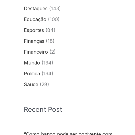
Destaques
(143)
Educação
(100)
Esportes
(84)
Finanças
(18)
Financeiro
(2)
Mundo
(134)
Politica
(134)
Saude
(28)
Recent Post
“Como banco pode ser conivente com