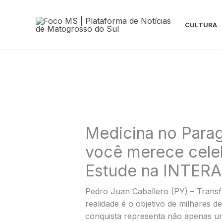
Ir
para
CULTURA
o
conteúdo
Medicina no Para
você merece celeb
Estude na INTER
Pedro Juan Caballero (PY) – Transf
realidade é o objetivo de milhares d
conquista representa não apenas u