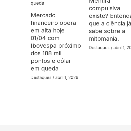
Mentira
compulsiva
Mercado
existe? Entend
financeiro opera
que a ciência j
em alta hoje
sabe sobre a
01/04 com
mitomania.
Ibovespa próximo
Destaques
/
abril 1, 
dos 188 mil
pontos e dólar
em queda
Destaques
/
abril 1, 2026