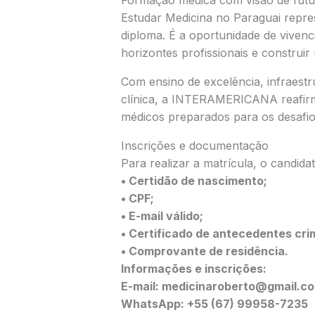
Formação médica com visão de futu
Estudar Medicina no Paraguai repre
diploma. É a oportunidade de vivenci
horizontes profissionais e construir
Com ensino de excelência, infraestr
clínica, a INTERAMERICANA reafir
médicos preparados para os desafi
Inscrições e documentação
Para realizar a matrícula, o candida
• Certidão de nascimento;
• CPF;
• E-mail válido;
• Certificado de antecedentes crim
• Comprovante de residência.
Informações e inscrições:
E-mail: medicinaroberto@gmail.c
WhatsApp: +55 (67) 99958-7235