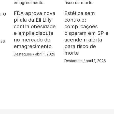
FDA aprova nova
Estética sem
a o
pílula da Eli Lilly
controle:
á
contra obesidade
complicações
e amplia disputa
disparam em SP e
no mercado do
acendem alerta
2026
emagrecimento
para risco de
morte
Destaques
/
abril 1, 2026
Destaques
/
abril 1, 2026