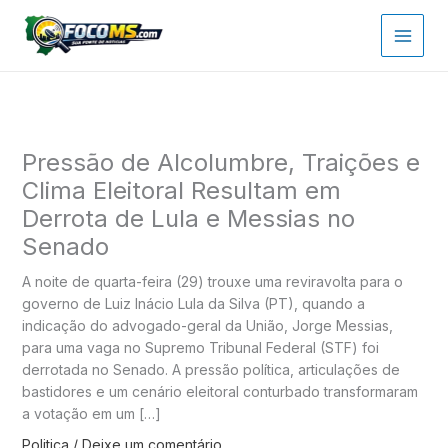
Ir
para
o
conteúdo
Pressão de Alcolumbre, Traições e
Clima Eleitoral Resultam em
Derrota de Lula e Messias no
Senado
A noite de quarta-feira (29) trouxe uma reviravolta para o
governo de Luiz Inácio Lula da Silva (PT), quando a
indicação do advogado-geral da União, Jorge Messias,
para uma vaga no Supremo Tribunal Federal (STF) foi
derrotada no Senado. A pressão política, articulações de
bastidores e um cenário eleitoral conturbado transformaram
a votação em um […]
Politica
/
Deixe um comentário