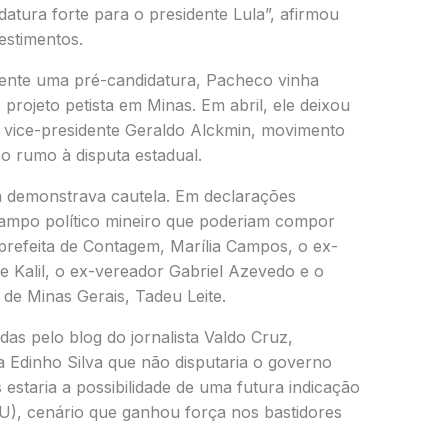
atura forte para o presidente Lula”, afirmou
estimentos.
mente uma pré-candidatura, Pacheco vinha
projeto petista em Minas. Em abril, ele deixou
o vice-presidente
Geraldo Alckmin
, movimento
o rumo à disputa estadual.
á demonstrava cautela. Em declarações
campo político mineiro que poderiam compor
 prefeita de Contagem,
Marília Campos
, o ex-
 Kalil
, o ex-vereador
Gabriel Azevedo
e o
a de Minas Gerais,
Tadeu Leite
.
as pelo blog do jornalista Valdo Cruz,
Edinho Silva que não disputaria o governo
estaria a possibilidade de uma futura indicação
U), cenário que ganhou força nos bastidores