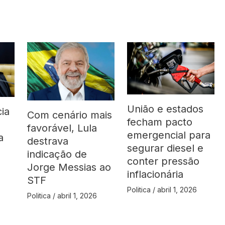
União e estados
ia
Com cenário mais
fecham pacto
favorável, Lula
emergencial para
a
destrava
segurar diesel e
indicação de
conter pressão
Jorge Messias ao
inflacionária
STF
Politica
/
abril 1, 2026
Politica
/
abril 1, 2026