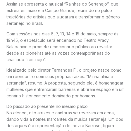
Assim se apresenta o musical “Rainhas do Sertanejo”, que
estreia em maio em
Campo Grande
, reunindo no palco
trajetórias de artistas que ajudaram a transformar o gênero
sertanejo no Brasil.
Com sessões nos dias 6, 7, 13, 14 e 15 de maio, sempre às
19h45, o espetáculo será encenado no
Teatro Aracy
Balabanian
e promete emocionar o público ao revisitar
desde as pioneiras até as vozes contemporâneas do
chamado “feminejo”.
Idealizado pelo diretor
Fernandes F.
, o projeto nasce como
um reencontro com suas próprias raízes. “Minha alma é
sertaneja”, resume. A proposta, segundo ele, é homenagear
mulheres que enfrentaram barreiras e abriram espaço em um
cenário historicamente dominado por homens.
Do passado ao presente no mesmo palco
No elenco, oito atrizes e cantoras se revezam em cena,
dando vida a nomes marcantes da música sertaneja. Um dos
destaques é a representação de
Inezita Barroso
, figura